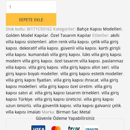
Golden
Serisi
VG001-
SEPETE EKLE
Villa
Giriş
Stok kodu:
BI171C93162
Kategoriler:
Bahçe Kapısı Modelleri
,
Kapısı
Golden Model Kapılar
,
Özel Tasarım Kapılar
Etiketler:
akıllı
adet
villa kapısı sistemleri
,
altın renk villa kapısı
,
çelik villa giriş
kapısı
,
dekoratif villa kapısı
,
güvenli villa kapısı
,
kartlı girişli
villa kapısı
,
kumandalı villa giriş kapısı
,
lüks villa giriş kapısı
,
modern villa giriş kapısı
,
özel tasarım villa kapısı
,
paslanmaz
villa kapısı
,
villa giriş kapısı
,
villa giriş kapısı altın seri
,
villa
giriş kapısı boyalı modeller
,
villa giriş kapısı estetik modeller
,
villa giriş kapısı fiyatları
,
villa giriş kapısı ihracat
,
villa giriş
kapısı modelleri
,
villa giriş kapısı özel üretim
,
villa giriş
kapısı satın al
,
villa giriş kapısı tasarım örnekleri
,
villa giriş
kapısı Türkiye
,
villa giriş kapısı üreticisi
,
villa giriş kapısı
uzun ömürlü
,
villa güvenlik kapısı
,
villa kapısı galvaniz çelik
,
villa kapısı imalatı
Marka:
Birman Sac Metal
Güvenle Ödeme Yapabilirsiniz