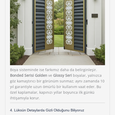
Boya sisteminde ise farkımız daha da belirginleşir.
Bonded Serisi Golden
ve
Glossy Seri
boyalar, yalnızca
göz kamaştırıcı bir görünüm sunmaz; aynı zamanda 10
yıl garantiyle uzun ömürlü bir kullanım vaat eder. Bu
özel kaplamalar, kapınızı yıllar boyunca ilk günkü
ihtişamıyla korur.
4. Lüksün Detaylarda Gizli Olduğunu Biliyoruz