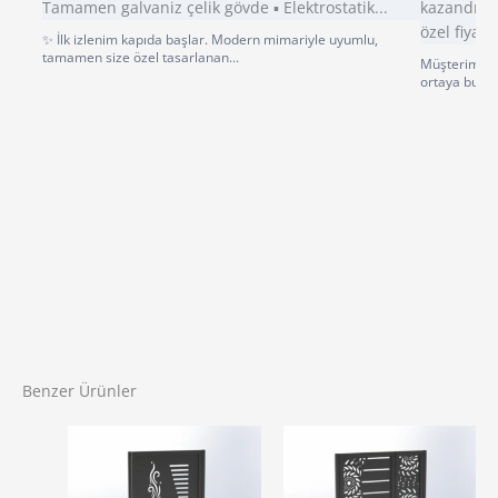
✨ İlk izlenim kapıda başlar. Modern mimariyle uyumlu,
tamamen size özel tasarlanan...
Müşterimiz p
ortaya bu gü
Benzer Ürünler