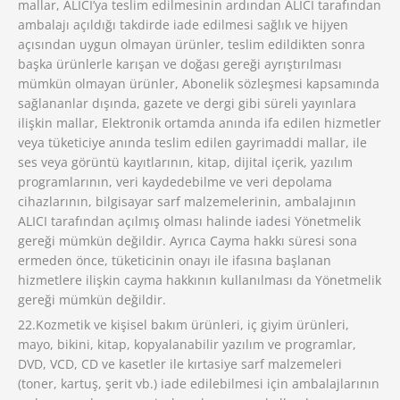
mallar, ALICI’ya teslim edilmesinin ardından ALICI tarafından
ambalajı açıldığı takdirde iade edilmesi sağlık ve hijyen
açısından uygun olmayan ürünler, teslim edildikten sonra
başka ürünlerle karışan ve doğası gereği ayrıştırılması
mümkün olmayan ürünler, Abonelik sözleşmesi kapsamında
sağlananlar dışında, gazete ve dergi gibi süreli yayınlara
ilişkin mallar, Elektronik ortamda anında ifa edilen hizmetler
veya tüketiciye anında teslim edilen gayrimaddi mallar, ile
ses veya görüntü kayıtlarının, kitap, dijital içerik, yazılım
programlarının, veri kaydedebilme ve veri depolama
cihazlarının, bilgisayar sarf malzemelerinin, ambalajının
ALICI tarafından açılmış olması halinde iadesi Yönetmelik
gereği mümkün değildir. Ayrıca Cayma hakkı süresi sona
ermeden önce, tüketicinin onayı ile ifasına başlanan
hizmetlere ilişkin cayma hakkının kullanılması da Yönetmelik
gereği mümkün değildir.
22.Kozmetik ve kişisel bakım ürünleri, iç giyim ürünleri,
mayo, bikini, kitap, kopyalanabilir yazılım ve programlar,
DVD, VCD, CD ve kasetler ile kırtasiye sarf malzemeleri
(toner, kartuş, şerit vb.) iade edilebilmesi için ambalajlarının