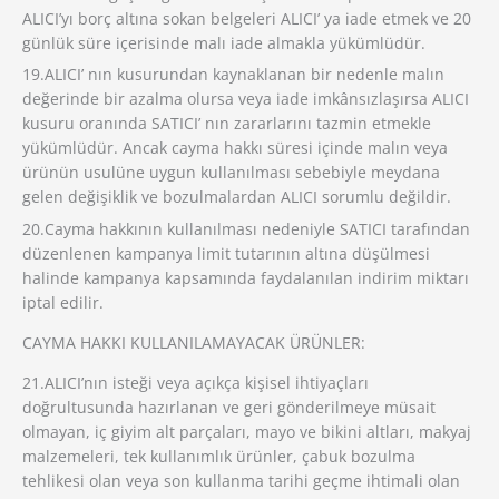
ALICI’yı borç altına sokan belgeleri ALICI’ ya iade etmek ve 20
günlük süre içerisinde malı iade almakla yükümlüdür.
19.ALICI’ nın kusurundan kaynaklanan bir nedenle malın
değerinde bir azalma olursa veya iade imkânsızlaşırsa ALICI
kusuru oranında SATICI’ nın zararlarını tazmin etmekle
yükümlüdür. Ancak cayma hakkı süresi içinde malın veya
ürünün usulüne uygun kullanılması sebebiyle meydana
gelen değişiklik ve bozulmalardan ALICI sorumlu değildir.
20.Cayma hakkının kullanılması nedeniyle SATICI tarafından
düzenlenen kampanya limit tutarının altına düşülmesi
halinde kampanya kapsamında faydalanılan indirim miktarı
iptal edilir.
CAYMA HAKKI KULLANILAMAYACAK ÜRÜNLER:
21.ALICI’nın isteği veya açıkça kişisel ihtiyaçları
doğrultusunda hazırlanan ve geri gönderilmeye müsait
olmayan, iç giyim alt parçaları, mayo ve bikini altları, makyaj
malzemeleri, tek kullanımlık ürünler, çabuk bozulma
tehlikesi olan veya son kullanma tarihi geçme ihtimali olan