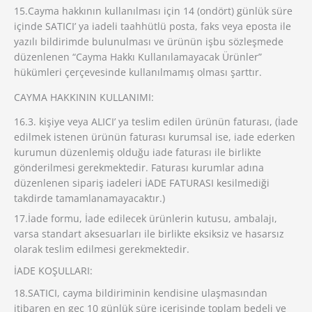
15.Cayma hakkının kullanılması için 14 (ondört) günlük süre
içinde SATICI’ ya iadeli taahhütlü posta, faks veya eposta ile
yazılı bildirimde bulunulması ve ürünün işbu sözleşmede
düzenlenen “Cayma Hakkı Kullanılamayacak Ürünler”
hükümleri çerçevesinde kullanılmamış olması şarttır.
CAYMA HAKKININ KULLANIMI:
16.3. kişiye veya ALICI’ ya teslim edilen ürünün faturası, (İade
edilmek istenen ürünün faturası kurumsal ise, iade ederken
kurumun düzenlemiş olduğu iade faturası ile birlikte
gönderilmesi gerekmektedir. Faturası kurumlar adına
düzenlenen sipariş iadeleri İADE FATURASI kesilmediği
takdirde tamamlanamayacaktır.)
17.İade formu, İade edilecek ürünlerin kutusu, ambalajı,
varsa standart aksesuarları ile birlikte eksiksiz ve hasarsız
olarak teslim edilmesi gerekmektedir.
İADE KOŞULLARI:
18.SATICI, cayma bildiriminin kendisine ulaşmasından
itibaren en geç 10 günlük süre içerisinde toplam bedeli ve