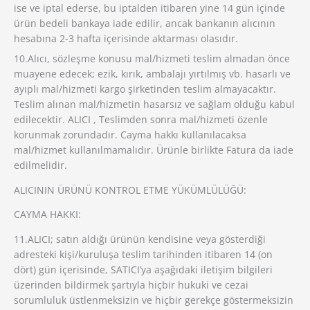
ise ve iptal ederse, bu iptalden itibaren yine 14 gün içinde
ürün bedeli bankaya iade edilir, ancak bankanın alıcının
hesabına 2-3 hafta içerisinde aktarması olasıdır.
10.Alıcı, sözleşme konusu mal/hizmeti teslim almadan önce
muayene edecek; ezik, kırık, ambalajı yırtılmış vb. hasarlı ve
ayıplı mal/hizmeti kargo şirketinden teslim almayacaktır.
Teslim alınan mal/hizmetin hasarsız ve sağlam olduğu kabul
edilecektir. ALICI , Teslimden sonra mal/hizmeti özenle
korunmak zorundadır. Cayma hakkı kullanılacaksa
mal/hizmet kullanılmamalıdır. Ürünle birlikte Fatura da iade
edilmelidir.
ALICININ ÜRÜNÜ KONTROL ETME YÜKÜMLÜLÜĞÜ:
CAYMA HAKKI:
11.ALICI; satın aldığı ürünün kendisine veya gösterdiği
adresteki kişi/kuruluşa teslim tarihinden itibaren 14 (on
dört) gün içerisinde, SATICI’ya aşağıdaki iletişim bilgileri
üzerinden bildirmek şartıyla hiçbir hukuki ve cezai
sorumluluk üstlenmeksizin ve hiçbir gerekçe göstermeksizin