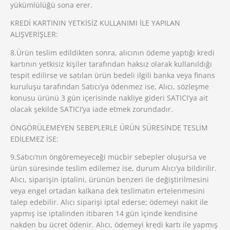
yükümlülüğü sona erer.
KREDİ KARTININ YETKİSİZ KULLANIMI İLE YAPILAN
ALIŞVERİŞLER:
8.Ürün teslim edildikten sonra, alıcının ödeme yaptığı kredi
kartının yetkisiz kişiler tarafından haksız olarak kullanıldığı
tespit edilirse ve satılan ürün bedeli ilgili banka veya finans
kuruluşu tarafından Satıcı’ya ödenmez ise, Alıcı, sözleşme
konusu ürünü 3 gün içerisinde nakliye gideri SATICI’ya ait
olacak şekilde SATICI’ya iade etmek zorundadır.
ÖNGÖRÜLEMEYEN SEBEPLERLE ÜRÜN SÜRESİNDE TESLİM
EDİLEMEZ İSE:
9.Satıcı’nın öngöremeyeceği mücbir sebepler oluşursa ve
ürün süresinde teslim edilemez ise, durum Alıcı’ya bildirilir.
Alıcı, siparişin iptalini, ürünün benzeri ile değiştirilmesini
veya engel ortadan kalkana dek teslimatın ertelenmesini
talep edebilir. Alıcı siparişi iptal ederse; ödemeyi nakit ile
yapmış ise iptalinden itibaren 14 gün içinde kendisine
nakden bu ücret ödenir. Alıcı, ödemeyi kredi kartı ile yapmış