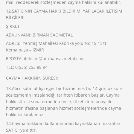
malı reddederek sözleşmeden cayma hakkını kullanabilir.
12.SATICININ CAYMA HAKKI BİLDİRİMİ YAPILACAK İLETİŞİM
BİLGİLERİ:
ŞİRKET
ADI/UNVANI: BİRMAN SAC METAL
ADRES: Yenmiş Mahallesi Fabrika yolu No:15-15/1
Kemalpaşa – İZMİR
EPOSTA: iletisim@birmansacmetal.com
TEL: 0(535) 253 88 94
CAYMA HAKKININ SÜRESİ:
13.Alıcı, satın aldığı eğer bir hizmet ise, bu 14 günlük süre
sözleşmenin imzalandığı tarihten itibaren başlar. Cayma
hakkı süresi sona ermeden önce, tüketicinin onayı ile
hizmetin ifasına başlanan hizmet sözleşmelerinde cayma
hakkı kullanılamaz.
14.Cayma hakkının kullanımından kaynaklanan masraflar
SATICI’ ya aittir.