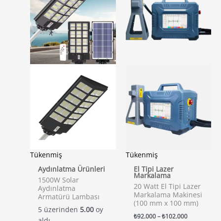
Tükenmiş
Tükenmiş
Aydınlatma Ürünleri
El Tipi Lazer
Markalama
1500W Solar
20 Watt El Tipi Lazer
Aydınlatma
Markalama Makinesi
Armatürü Lambası
(100 mm x 100 mm)
5 üzerinden
5.00
oy
Fiyat
₺
92.000
–
₺
102.000
aldı