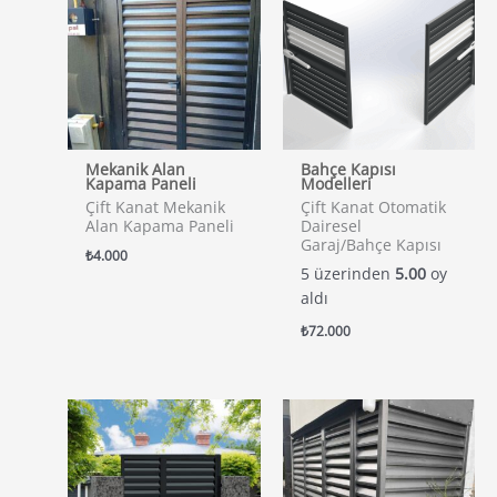
Mekanik Alan
Bahçe Kapısı
Kapama Paneli
Modelleri
Çift Kanat Mekanik
Çift Kanat Otomatik
Alan Kapama Paneli
Dairesel
Garaj/Bahçe Kapısı
₺
4.000
5 üzerinden
5.00
oy
aldı
₺
72.000