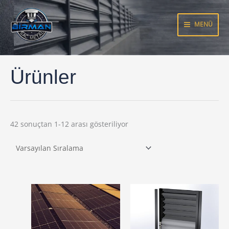
İçeriğe
atla
MENÜ
Ürünler
42 sonuçtan 1-12 arası gösteriliyor