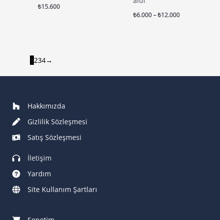
aldı
₺
15.600
Fiyat
₺
6.000
–
₺
12.000
aralığı:
₺6.000
-
₺12.000
1
2
3
4
→
Hakkımızda
Gizlilik Sözleşmesi
Satış Sözleşmesi
İletişim
Yardım
Site Kullanım Şartları
Sepetim