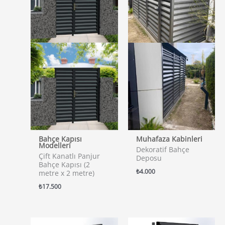
Bahçe Kapısı
Muhafaza Kabinleri
Modelleri
Dekoratif Bahçe
Çift Kanatlı Panjur
Deposu
Bahçe Kapısı (2
₺
4.000
metre x 2 metre)
₺
17.500