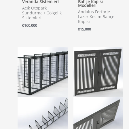
Veranda Sistemleri
Bahçe Kapısı
Modelleri
Açık Otopark
Andalus Ferforje
Sundurma / Gölgelik
Lazer Kesim Bahçe
Sistemleri
Kapısı
₺
160.000
₺
15.000