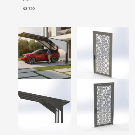
aralığı:
₺92.000
₺
3.750
-
₺102.000