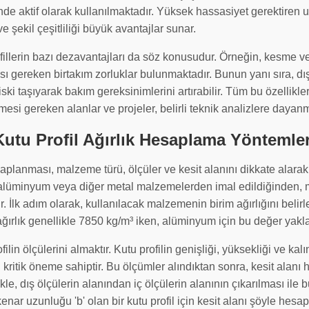
de aktif olarak kullanılmaktadır. Yüksek hassasiyet gerektiren
ve şekil çeşitliliği büyük avantajlar sunar.
ofillerin bazı dezavantajları da söz konusudur. Örneğin, kesme 
sı gereken birtakım zorluklar bulunmaktadır. Bunun yanı sıra, d
ski taşıyarak bakım gereksinimlerini artırabilir. Tüm bu özellikle
ilmesi gereken alanlar ve projeler, belirli teknik analizlere dayanm
Kutu Profil Ağırlık Hesaplama Yöntemler
esaplanması, malzeme türü, ölçüler ve kesit alanını dikkate alarak
ik, alüminyum veya diğer metal malzemelerden imal edildiğinden,
ir. İlk adım olarak, kullanılacak malzemenin birim ağırlığını beli
 ağırlık genellikle 7850 kg/m³ iken, alüminyum için bu değer yakla
ilin ölçülerini almaktır. Kutu profilin genişliği, yüksekliği ve kalı
 kritik öneme sahiptir. Bu ölçümler alındıktan sonra, kesit alanı 
likle, dış ölçülerin alanından iç ölçülerin alanının çıkarılması ile 
enar uzunluğu 'b' olan bir kutu profil için kesit alanı şöyle hesapl