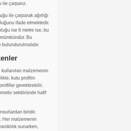
 ile çarparız.
uğu ile çarparak ağırlığı
nluğunu ifade etmektedir.
luğu ise 6 metre ise, bu
ek mümkündür. Bu
 bulundurulmalıdır.
kenler
r, kullanılan malzemenin
kle, kutu profilin
ofiller gerektirebilir.
tomotiv sektöründe hafif
surlardan biridir.
ır. Her malzemenin
anıklılık sunarken,