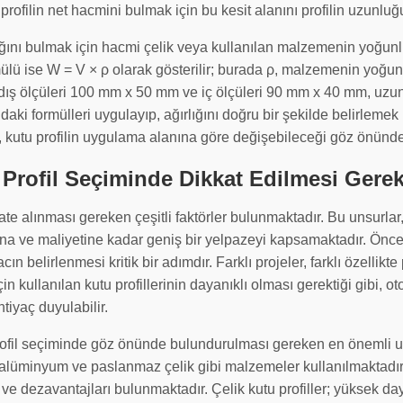
rofilin net hacmini bulmak için bu kesit alanını profilin uzunluğu
rlığını bulmak için hacmi çelik veya kullanılan malzemenin yoğunl
ormülü ise W = V × ρ olarak gösterilir; burada ρ, malzemenin yoğu
n dış ölçüleri 100 mm x 50 mm ve iç ölçüleri 90 mm x 40 mm, uzun
ıdaki formülleri uygulayıp, ağırlığını doğru bir şekilde belirlem
, kutu profilin uygulama alanına göre değişebileceği göz önünde
Profil Seçiminde Dikkat Edilmesi Gere
ate alınması gereken çeşitli faktörler bulunmaktadır. Bu unsurla
ına ve maliyetine kadar geniş bir yelpazeyi kapsamaktadır. Önceli
n belirlenmesi kritik bir adımdır. Farklı projeler, farklı özellikte pr
in kullanılan kutu profillerinin dayanıklı olması gerektiği gibi, o
htiyaç duyulabilir.
rofil seçiminde göz önünde bulundurulması gereken en önemli un
, alüminyum ve paslanmaz çelik gibi malzemeler kullanılmaktad
ve dezavantajları bulunmaktadır. Çelik kutu profiller; yüksek day