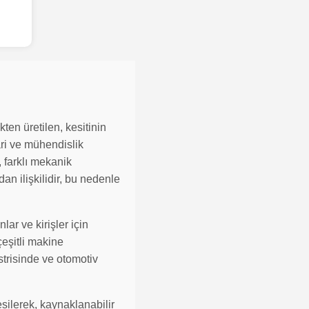
ten üretilen, kesitinin
ari ve mühendislik
, farklı mekanik
an ilişkilidir, bu nedenle
lar ve kirişler için
çeşitli makine
üstrisinde ve otomotiv
esilerek, kaynaklanabilir