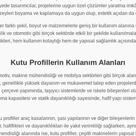
ayede tasarımcılar, projelerine uygun özel çözümler yaratma imk
yüzeyleri boyama ve kaplamaya da uygun olup, estetik açıdan da ç
er farklı şekil, boyut ve malzemelerle geniş bir kullanım alanına s
slik ve otomotiv gibi birçok sektörde etkili bir şekilde kullanılma
llikleri, hem kullanım kolaylığı hem de yapısal sağlamlık açısı
Kutu Profillerin Kullanım Alanları
tomotiv, makine mühendisliği ve mobilya sektörleri gibi birçok al
er, genellikle yüksek dayanım ve mukavemet talep eden projelerd
, çerçeve yapımında, taşıyıcı sistemlerde ve iskele bileşenleri olar
ıma kapasitesi ve statik dayanıklılığı sayesinde, hafif yapı sist
profiller araç kasalarının, şasi yapılarının ve diğer bileşenlerin
, hafiflikleri ve dayanıklılıkları ile yakıt verimliliği sağlarken, 
ndisliği alanında ise, kutu profiller, çeşitli makinelerin yapısal 