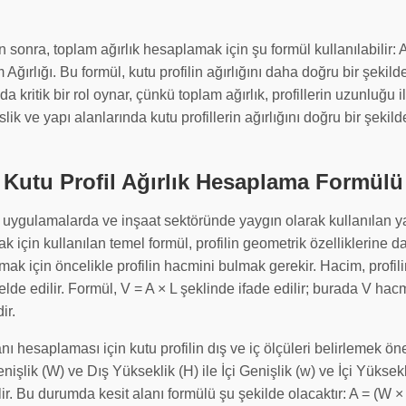
n sonra, toplam ağırlık hesaplamak için şu formül kullanılabilir: A
ğırlığı. Bu formül, kutu profilin ağırlığını daha doğru bir şekil
kritik bir rol oynar, çünkü toplam ağırlık, profillerin uzunluğu il
ik ve yapı alanlarında kutu profillerin ağırlığını doğru bir şeki
Kutu Profil Ağırlık Hesaplama Formülü
el uygulamalarda ve inşaat sektöründe yaygın olarak kullanılan y
mak için kullanılan temel formül, profilin geometrik özelliklerine
amak için öncelikle profilin hacmini bulmak gerekir. Hacim, profilin
de edilir. Formül, V = A × L şeklinde ifade edilir; burada V hacmi
ir.
nı hesaplaması için kutu profilin dış ve iç ölçüleri belirlemek öne
enişlik (W) ve Dış Yükseklik (H) ile İçi Genişlik (w) ve İçi Yüksekl
ir. Bu durumda kesit alanı formülü şu şekilde olacaktır: A = (W × 