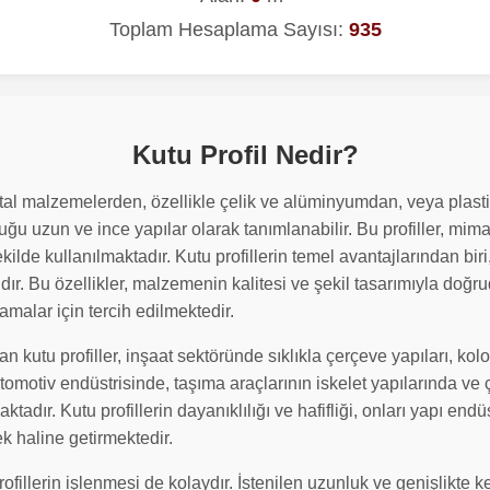
Toplam Hesaplama Sayısı:
935
Kutu Profil Nedir?
etal malzemelerden, özellikle çelik ve alüminyumdan, veya plastik
ğu uzun ve ince yapılar olarak tanımlanabilir. Bu profiller, mim
kilde kullanılmaktadır. Kutu profillerin temel avantajlarından biri
dır. Bu özellikler, malzemenin kalitesi ve şekil tasarımıyla doğrud
lamalar için tercih edilmektedir.
n kutu profiller, inşaat sektöründe sıklıkla çerçeve yapıları, kolon
otomotiv endüstrisinde, taşıma araçlarının iskelet yapılarında ve 
tadır. Kutu profillerin dayanıklılığı ve hafifliği, onları yapı end
k haline getirmektedir.
rofillerin işlenmesi de kolaydır. İstenilen uzunluk ve genişlikte k