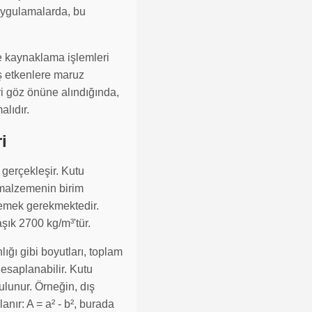
 uygulamalarda, bu
ve kaynaklama işlemleri
ış etkenlere maruz
ri göz önüne alındığında,
alıdır.
i
 gerçekleşir. Kutu
 malzemenin birim
rlemek gerekmektedir.
şık 2700 kg/m³'tür.
nlığı gibi boyutları, toplam
hesaplanabilir. Kutu
bulunur. Örneğin, dış
anır: A = a² - b², burada