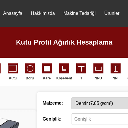
Anasayfa
Hakkımızda
Makine Tedariği
Ürünler
Kutu Profil Ağırlık Hesaplama
Kutu
Boru
Kare
Köşebent
T
NPU
NPI
Malzeme:
Genişlik: