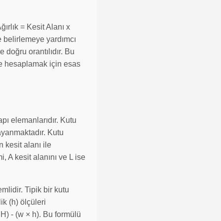
ğırlık = Kesit Alanı x
de belirlemeye yardımcı
e doğru orantılıdır. Bu
lde hesaplamak için esas
apı elemanlarıdır. Kutu
 dayanmaktadır. Kutu
 kesit alanı ile
, A kesit alanını ve L ise
mlidir. Tipik bir kutu
ik (h) ölçüleri
H) - (w × h). Bu formülü