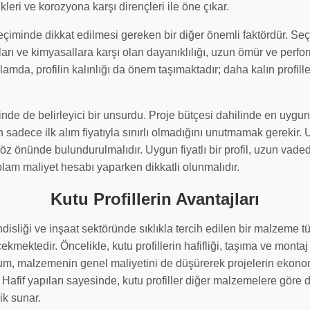
ikleri ve korozyona karşı dirençleri ile öne çıkar.
 seçiminde dikkat edilmesi gereken bir diğer önemli faktördür. Seç
arı ve kimyasallara karşı olan dayanıklılığı, uzun ömür ve perfor
amda, profilin kalınlığı da önem taşımaktadır; daha kalın profille
iminde de belirleyici bir unsurdu. Proje bütçesi dahilinde en uy
 sadece ilk alım fiyatıyla sınırlı olmadığını unutmamak gerekir. 
göz önünde bulundurulmalıdır. Uygun fiyatlı bir profil, uzun vad
oplam maliyet hesabı yaparken dikkatli olunmalıdır.
Kutu Profillerin Avantajları
ndisliği ve inşaat sektöründe sıklıkla tercih edilen bir malzeme t
çekmektedir. Öncelikle, kutu profillerin hafifliği, taşıma ve monta
urum, malzemenin genel maliyetini de düşürerek projelerin ekon
. Hafif yapıları sayesinde, kutu profiller diğer malzemelere göre 
ik sunar.