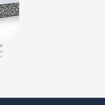
ri
im
ğu