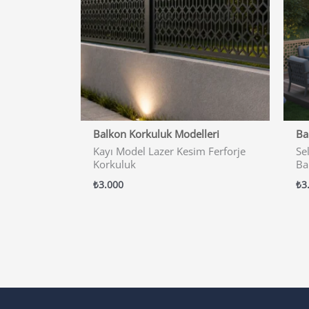
Balkon Korkuluk Modelleri
Ba
Kayı Model Lazer Kesim Ferforje
Se
Korkuluk
Ba
₺
3.000
₺
3