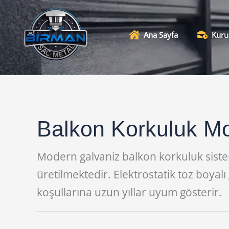
İçeriğe
atla
Ana Sayfa
Kuru
Balkon Korkuluk Mo
Modern galvaniz balkon korkuluk siste
üretilmektedir. Elektrostatik toz boya
koşullarına uzun yıllar uyum gösterir.