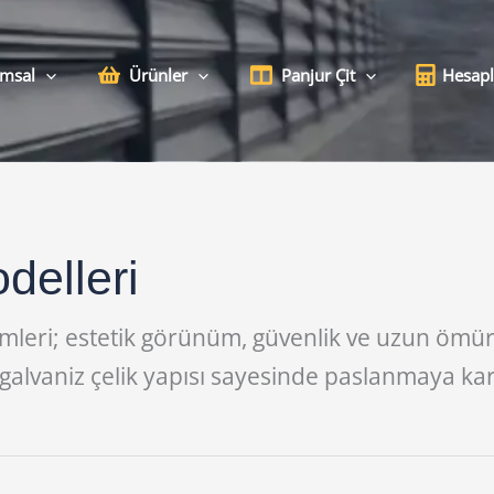
msal
Ürünler
Panjur Çit
Hesap
delleri
mleri; estetik görünüm, güvenlik ve uzun ömür
lı galvaniz çelik yapısı sayesinde paslanmaya k