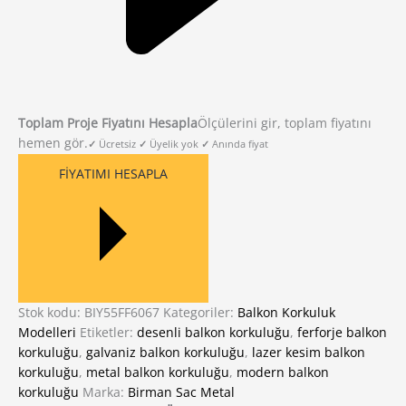
Toplam Proje Fiyatını Hesapla
Ölçülerini gir, toplam fiyatını
hemen gör.
✓
Ücretsiz
✓
Üyelik yok
✓
Anında fiyat
FIYATIMI HESAPLA
Stok kodu:
BIY55FF6067
Kategoriler:
Balkon Korkuluk
Modelleri
Etiketler:
desenli balkon korkuluğu
,
ferforje balkon
korkuluğu
,
galvaniz balkon korkuluğu
,
lazer kesim balkon
korkuluğu
,
metal balkon korkuluğu
,
modern balkon
korkuluğu
Marka:
Birman Sac Metal