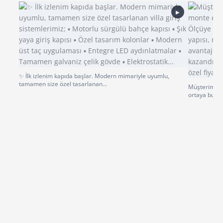
▶
✨ İlk izlenim kapıda başlar. Modern mimariyle uyumlu,
tamamen size özel tasarlanan...
Müşterimiz p
ortaya bu gü