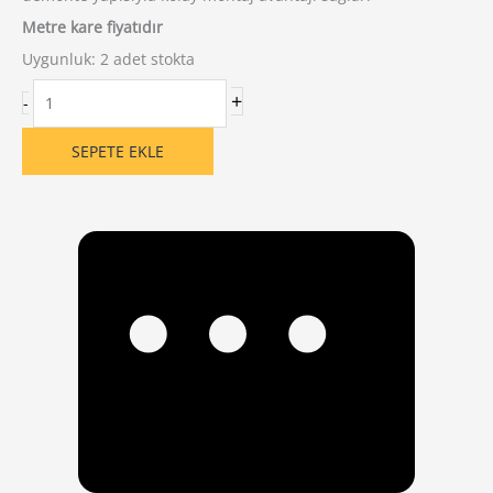
Metre kare fiyatıdır
Uygunluk:
2 adet stokta
Vectore
+
-
Model
Lazer
SEPETE EKLE
Kesim
Ferforje
Balkon
Korkuluğu
adet