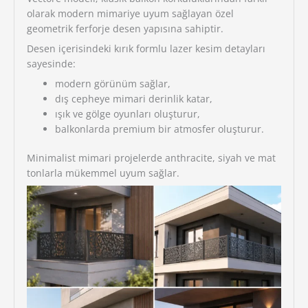
olarak modern mimariye uyum sağlayan özel
geometrik ferforje desen yapısına sahiptir.
Desen içerisindeki kırık formlu lazer kesim detayları
sayesinde:
modern görünüm sağlar,
dış cepheye mimari derinlik katar,
ışık ve gölge oyunları oluşturur,
balkonlarda premium bir atmosfer oluşturur.
Minimalist mimari projelerde anthracite, siyah ve mat
tonlarla mükemmel uyum sağlar.