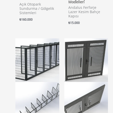
Modelleri
Açık Otopark
Andalus Ferforje
Sundurma / Gölgelik
Lazer Kesim Bahçe
Sistemleri
Kapısı
₺
160.000
₺
15.000