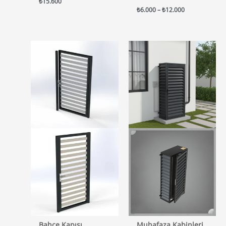
₺
15.600
Fiyat
₺
6.000
–
₺
12.000
aralığı:
₺6.000
-
₺12.000
Bahçe Kapısı
Muhafaza Kabinleri