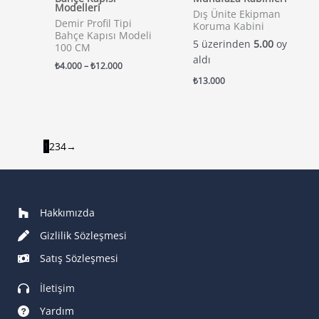
Modelleri
Dış Ünite Ekipman
Demir Profil Tipi
Koruma Kabini
Bahçe Kapısı Modeli
5 üzerinden
5.00
oy
100 CM
aldı
Fiyat
₺
4.000
–
₺
12.000
aralığı:
₺
13.000
₺4.000
-
₺12.000
1
2
3
4
→
Hakkımızda
Gizlilik Sözleşmesi
Satış Sözleşmesi
İletişim
Yardım