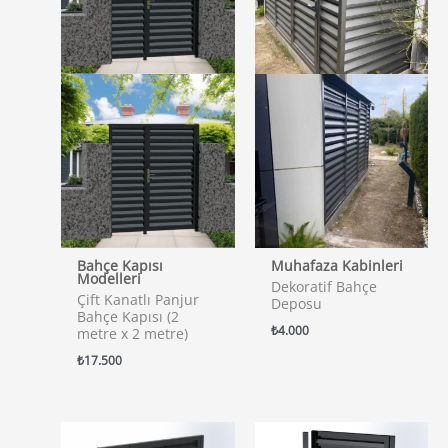
Bahçe Kapısı
Muhafaza Kabinleri
Modelleri
Dekoratif Bahçe
Çift Kanatlı Panjur
Deposu
Bahçe Kapısı (2
₺
4.000
metre x 2 metre)
₺
17.500