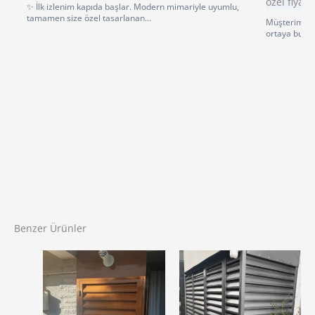
✨ İlk izlenim kapıda başlar. Modern mimariyle uyumlu,
tamamen size özel tasarlanan...
Müşterimiz p
ortaya bu gü
Benzer Ürünler