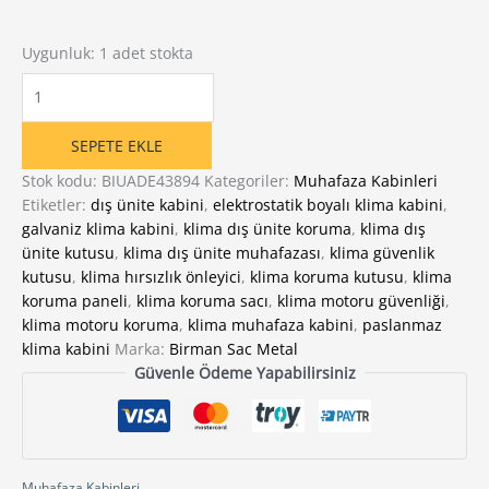
Uygunluk:
1 adet stokta
Klima
Dış
Ünite
SEPETE EKLE
Koruma
Kabini
Stok kodu:
BIUADE43894
Kategoriler:
Muhafaza Kabinleri
adet
Etiketler:
dış ünite kabini
,
elektrostatik boyalı klima kabini
,
galvaniz klima kabini
,
klima dış ünite koruma
,
klima dış
ünite kutusu
,
klima dış ünite muhafazası
,
klima güvenlik
kutusu
,
klima hırsızlık önleyici
,
klima koruma kutusu
,
klima
koruma paneli
,
klima koruma sacı
,
klima motoru güvenliği
,
klima motoru koruma
,
klima muhafaza kabini
,
paslanmaz
klima kabini
Marka:
Birman Sac Metal
Güvenle Ödeme Yapabilirsiniz
Muhafaza Kabinleri