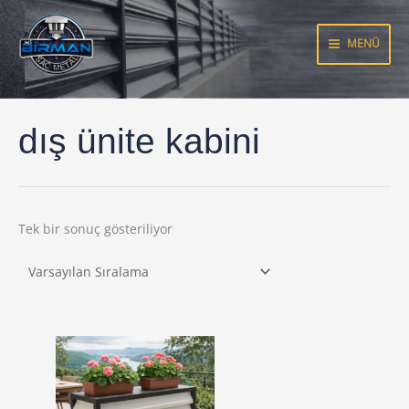
İçeriğe
atla
MENÜ
dış ünite kabini
Tek bir sonuç gösteriliyor