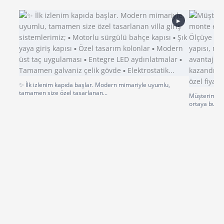
▶
✨ İlk izlenim kapıda başlar. Modern mimariyle uyumlu,
tamamen size özel tasarlanan...
Müşterimiz p
ortaya bu gü