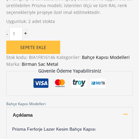
üretilebilen Prisma modeli; istenilen ölçü ve tüm RAL renk
seçenekleriyle projeye özel imal edilmektedir.
Uygunluk:
2 adet stokta
Prisma
+
-
Ferforje
Lazer
SEPETE EKLE
Kesim
Bahçe
Stok kodu:
BIA1F816146
Kategoriler:
Bahçe Kapısı Modelleri
Kapısı
Marka:
Birman Sac Metal
adet
Güvenle Ödeme Yapabilirsiniz
Bahçe Kapısı Modelleri
Açıklama
Prisma Ferforje Lazer Kesim Bahçe Kapısı