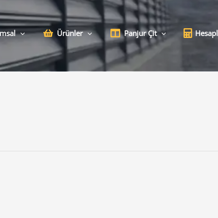
msal
Ürünler
Panjur Çit
Hesap