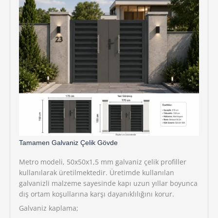
Tamamen Galvaniz Çelik Gövde
Metro modeli, 50x50x1,5 mm galvaniz çelik profiller
kullanılarak üretilmektedir. Üretimde kullanılan
galvanizli malzeme sayesinde kapı uzun yıllar boyunca
dış ortam koşullarına karşı dayanıklılığını korur.
Galvaniz kaplama;