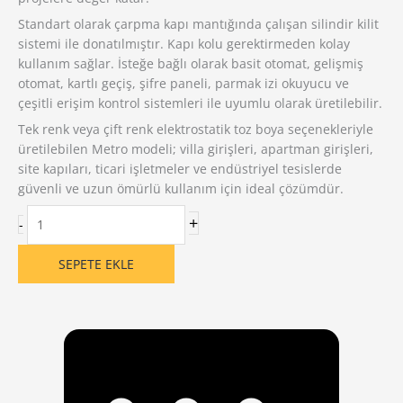
Standart olarak çarpma kapı mantığında çalışan silindir kilit
sistemi ile donatılmıştır. Kapı kolu gerektirmeden kolay
kullanım sağlar. İsteğe bağlı olarak basit otomat, gelişmiş
otomat, kartlı geçiş, şifre paneli, parmak izi okuyucu ve
çeşitli erişim kontrol sistemleri ile uyumlu olarak üretilebilir.
Tek renk veya çift renk elektrostatik toz boya seçenekleriyle
üretilebilen Metro modeli; villa girişleri, apartman girişleri,
site kapıları, ticari işletmeler ve endüstriyel tesislerde
güvenli ve uzun ömürlü kullanım için ideal çözümdür.
Metro
+
-
Model
Çift
SEPETE EKLE
Kanat
Galvaniz
Panjur
Kapı
|
Yoğun
Kullanıma