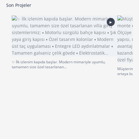
Son Projeler
▶
✨ İlk izlenim kapıda başlar. Modern mimariyle uyumlu,
tamamen size özel tasarlanan...
Müşterimiz p
ortaya bu gü