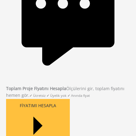
Uygun
Modern
Giriş
Kapısı
adet
Toplam Proje Fiyatını Hesapla
Ölçülerini gir, toplam fiyatını
hemen gör.
✓
Ücretsiz
✓
Üyelik yok
✓
Anında fiyat
FIYATIMI HESAPLA