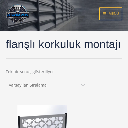
İçeriğe
atla
MENÜ
flanşlı korkuluk montajı
Tek bir sonuç gösteriliyor