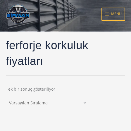
İçeriğe
atla
MENÜ
ferforje korkuluk
fiyatları
Tek bir sonuç gösteriliyor