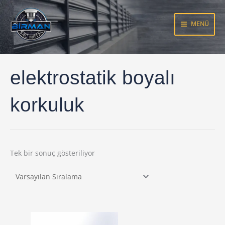
İçeriğe
atla
MENÜ
elektrostatik boyalı
korkuluk
Tek bir sonuç gösteriliyor