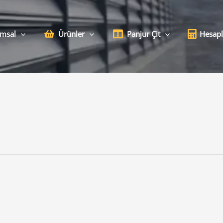
msal
Ürünler
Panjur Çit
Hesap