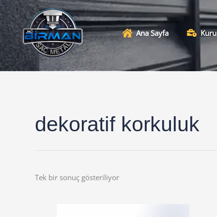
İçeriğe
atla
Ana Sayfa
Kuru
dekoratif korkuluk
Tek bir sonuç gösteriliyor