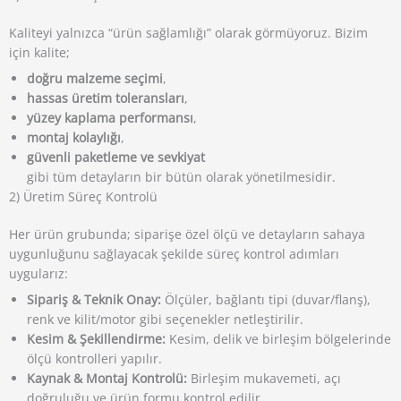
Kaliteyi yalnızca “ürün sağlamlığı” olarak görmüyoruz. Bizim
için kalite;
doğru malzeme seçimi
,
hassas üretim toleransları
,
yüzey kaplama performansı
,
montaj kolaylığı
,
güvenli paketleme ve sevkiyat
gibi tüm detayların bir bütün olarak yönetilmesidir.
2) Üretim Süreç Kontrolü
Her ürün grubunda; siparişe özel ölçü ve detayların sahaya
uygunluğunu sağlayacak şekilde süreç kontrol adımları
uygularız:
Sipariş & Teknik Onay:
Ölçüler, bağlantı tipi (duvar/flanş),
renk ve kilit/motor gibi seçenekler netleştirilir.
Kesim & Şekillendirme:
Kesim, delik ve birleşim bölgelerinde
ölçü kontrolleri yapılır.
Kaynak & Montaj Kontrolü:
Birleşim mukavemeti, açı
doğruluğu ve ürün formu kontrol edilir.