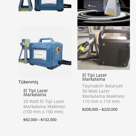
El Tipi Lazer
Markalama
Tükenmiş
Taşınabilir Bataryalı
El Tipi Lazer
50 Watt Lazer
Markalama
Markalama Makinesi
20 Watt El Tipi Lazer
110 mm x 110 mm
Markalama Makinesi
Fiyat
₺
208.000
–
₺
220.000
(100 mm x 100 mm)
aralığı:
₺208.000
Fiyat
₺
92.000
–
₺
102.000
-
aralığı:
₺220.000
₺92.000
-