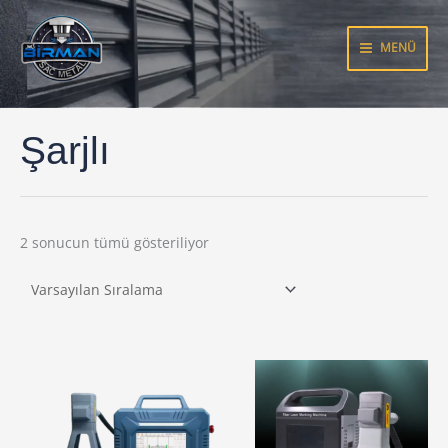
İçeriğe
atla
MENÜ
Şarjlı
2 sonucun tümü gösteriliyor