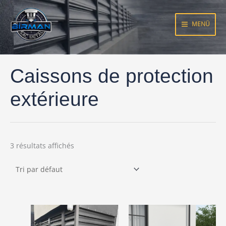
Aller
au
MENÜ
contenu
Caissons de protection
extérieure
3 résultats affichés