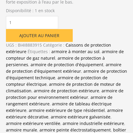
forte exposition à l’eau par le bas.
Disponibilité :
1 en stock
quantité
de
Armoire
AJOUTER AU PANIER
de
protection
UGS :
BI4I8883915
Catégorie :
Caissons de protection
pour
extérieure
Étiquettes :
armoire à monter au sol
,
armoire de
unités
compteur de gaz naturel
,
armoire de protection à
extérieures
persiennes
,
armoire de protection d'équipement
,
armoire
de protection d'équipement extérieur
,
armoire de protection
d'équipement technique
,
armoire de protection de
compteur électrique
,
armoire de protection de moteur de
climatisation
,
armoire de protection extérieure
,
armoire de
protection pour environnement extérieur
,
armoire de
rangement extérieure
,
armoire de tableau électrique
extérieure
,
armoire extérieure de type résidentiel
,
armoire
extérieure décorative
,
armoire extérieure galvanisée
,
armoire extérieure ventilée
,
armoire industrielle extérieure
,
armoire murale
,
armoire peinte électrostatiquement
,
boîtier