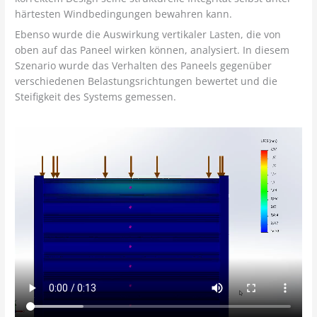
härtesten Windbedingungen bewahren kann.
Ebenso wurde die Auswirkung vertikaler Lasten, die von
oben auf das Paneel wirken können, analysiert. In diesem
Szenario wurde das Verhalten des Paneels gegenüber
verschiedenen Belastungsrichtungen bewertet und die
Steifigkeit des Systems gemessen.