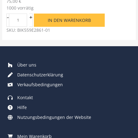
75,00
€
1000 vorrätig
P
+
–
IN DEN WARENKORB
a
n
SKU:
BIK559E2861-01
j
u
r
Ç
i
Über uns
t
Datenschutzerklärung
K
o
Verkaufsbedingungen
r
Kontakt
k
u
Hilfe
l
Nutzungsbedingungen der Website
u
k
M
Mein Warenkorb