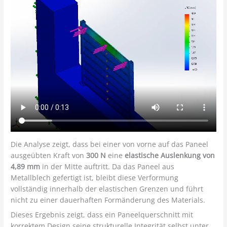
Die Analyse zeigt, dass bei einer von vorne auf das Paneel
ausgeübten Kraft von
300 N
eine
elastische Auslenkung von
4,89 mm
in der Mitte auftritt. Da das Paneel aus
Metallblech gefertigt ist, bleibt diese Verformung
vollständig innerhalb der elastischen Grenzen und führt
nicht zu einer dauerhaften Formänderung des Materials.
Dieses Ergebnis zeigt, dass ein Paneelquerschnitt mit
korrektem Design seine strukturelle Integrität selbst unter