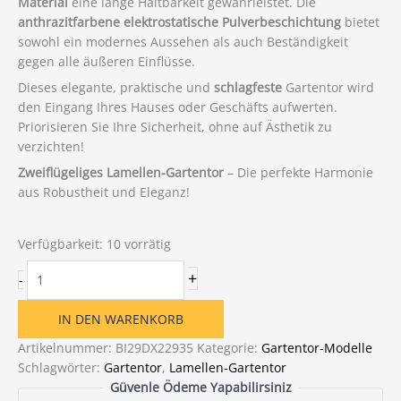
Material
eine lange Haltbarkeit gewährleistet. Die
anthrazitfarbene elektrostatische Pulverbeschichtung
bietet
sowohl ein modernes Aussehen als auch Beständigkeit
gegen alle äußeren Einflüsse.
Dieses elegante, praktische und
schlagfeste
Gartentor wird
den Eingang Ihres Hauses oder Geschäfts aufwerten.
Priorisieren Sie Ihre Sicherheit, ohne auf Ästhetik zu
verzichten!
Zweiflügeliges Lamellen-Gartentor
– Die perfekte Harmonie
aus Robustheit und Eleganz!
Verfügbarkeit:
10 vorrätig
Zweiflügeliges
+
-
Lamellen-
Gartentor
IN DEN WARENKORB
(2
m
Artikelnummer:
BI29DX22935
Kategorie:
Gartentor-Modelle
x
Schlagwörter:
Gartentor
,
Lamellen-Gartentor
2
Güvenle Ödeme Yapabilirsiniz