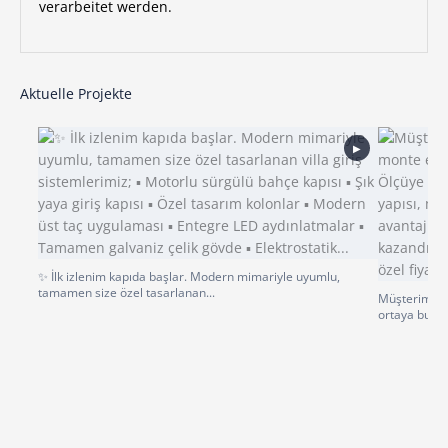
verarbeitet werden.
Aktuelle Projekte
▶
✨ İlk izlenim kapıda başlar. Modern mimariyle uyumlu,
tamamen size özel tasarlanan...
Müşterimiz p
ortaya bu gü