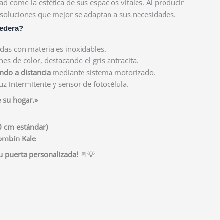
d como la estética de sus espacios vitales. Al producir
 soluciones que mejor se adaptan a sus necesidades.
redera?
das con materiales inoxidables.
es de color, destacando el gris antracita.
do a distancia
mediante sistema motorizado.
z intermitente y sensor de fotocélula.
e su hogar.»
0 cm estándar)
bombín Kale
u puerta personalizada!
🚪💡