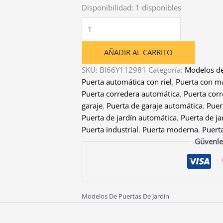
Disponibilidad:
1 disponibles
Puerta
Corredera
Automática
AÑADIR AL CARRITO
de
SKU:
BI66Y112981
Categoría:
Modelos de
Garaje
Puerta automática con riel
,
Puerta con ma
y
Puerta corredera automática
,
Puerta corr
Jardín
garaje
,
Puerta de garaje automática
,
Puer
con
Puerta de jardín automática
,
Puerta de ja
Riel
Puerta industrial
,
Puerta moderna
,
Puert
(5,5
Güvenle
m
/
1,8
m)
-
Modelos De Puertas De Jardín
Modelos
de