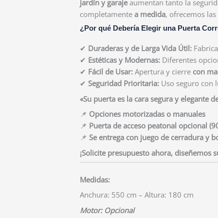
jardín y garaje
aumentan tanto la segurida
completamente
a medida
, ofrecemos las
¿Por qué Debería Elegir una Puerta Cor
✔
Duraderas y de Larga Vida Útil:
Fabrica
✔
Estéticas y Modernas:
Diferentes opcion
✔
Fácil de Usar:
Apertura y cierre
con man
✔
Seguridad Prioritaria:
Uso seguro con lu
«Su puerta es la cara segura y elegante d
📌
Opciones motorizadas o manuales
📌
Puerta de acceso peatonal opcional (9
📌
Se entrega con juego de cerradura y 
¡Solicite presupuesto ahora, diseñemos s
Medidas:
Anchura: 550 cm – Altura: 180 cm
Motor: Opcional