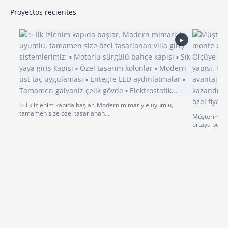
Proyectos recientes
▶
✨ İlk izlenim kapıda başlar. Modern mimariyle uyumlu,
tamamen size özel tasarlanan...
Müşterimiz p
ortaya bu gü