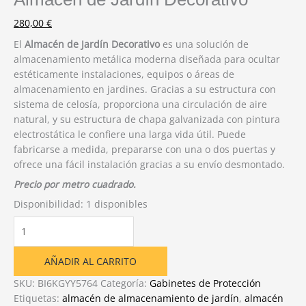
280,00
€
El
Almacén de Jardín Decorativo
es una solución de
almacenamiento metálica moderna diseñada para ocultar
estéticamente instalaciones, equipos o áreas de
almacenamiento en jardines. Gracias a su estructura con
sistema de celosía, proporciona una circulación de aire
natural, y su estructura de chapa galvanizada con pintura
electrostática le confiere una larga vida útil. Puede
fabricarse a medida, prepararse con una o dos puertas y
ofrece una fácil instalación gracias a su envío desmontado.
Precio por metro cuadrado.
Disponibilidad:
1 disponibles
Almacén
de
Jardín
AÑADIR AL CARRITO
Decorativo
cantidad
SKU:
BI6KGYY5764
Categoría:
Gabinetes de Protección
Etiquetas:
almacén de almacenamiento de jardín
,
almacén